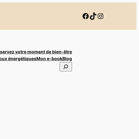
Facebook
TikTok
Instagram
servez votre moment de bien-être
ijoux énergétiques
Mon e-book
Blog
S
e
a
r
c
h