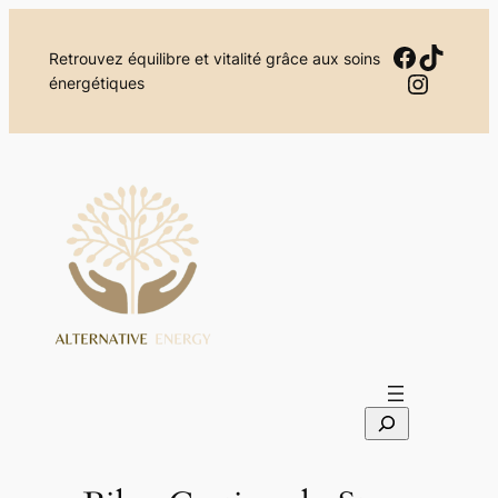
Aller
au
Facebo
TikTok
Retrouvez équilibre et vitalité grâce aux soins
contenu
Instag
énergétiques
S
e
a
r