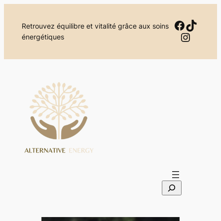
Aller
au
Facebo
TikTok
Retrouvez équilibre et vitalité grâce aux soins
contenu
Instag
énergétiques
S
e
a
r