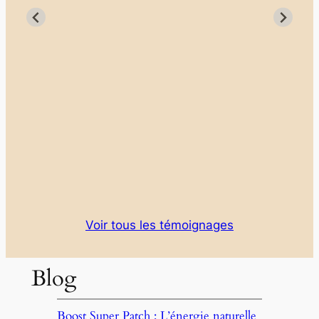
e B.
Voir tous les témoignages
Blog
Boost Super Patch : L’énergie naturelle