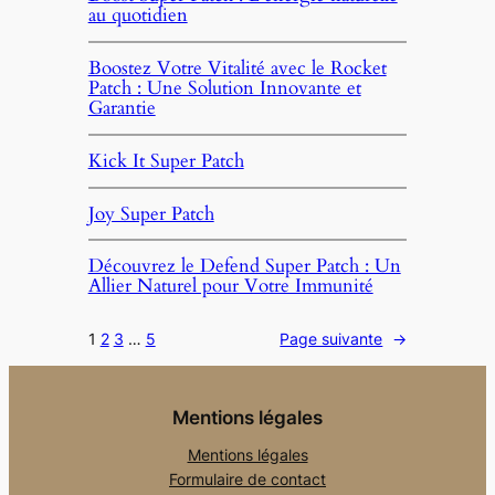
au quotidien
Boostez Votre Vitalité avec le Rocket
Patch : Une Solution Innovante et
Garantie
Kick It Super Patch
Joy Super Patch
Découvrez le Defend Super Patch : Un
Allier Naturel pour Votre Immunité
1
2
3
…
5
Page suivante
→
Mentions légales
Mentions légales
Formulaire de contact