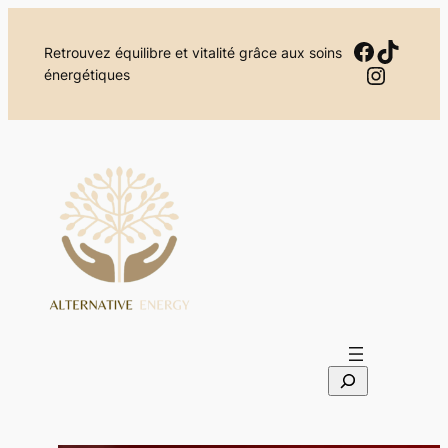
Aller
au
Facebo
TikTok
Retrouvez équilibre et vitalité grâce aux soins
contenu
Instag
énergétiques
S
e
a
r