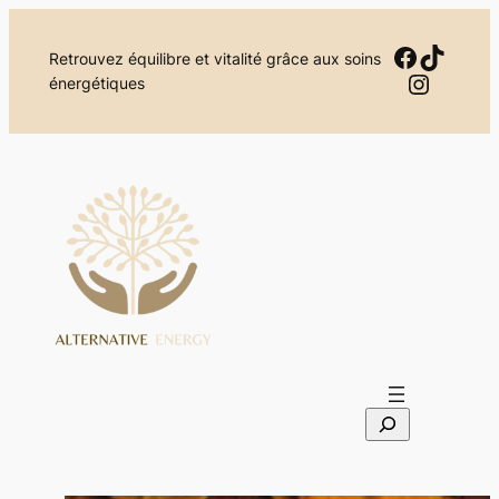
Aller
au
Facebo
TikTok
Retrouvez équilibre et vitalité grâce aux soins
contenu
Instag
énergétiques
S
e
a
r