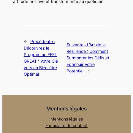
attitude positive et transformante au quotidien.
←
Précédente :
Suivante :
L’Art de la
Découvrez le
Résilience : Comment
Programme FEEL
Surmonter les Défis et
GREAT : Votre Clé
Épanouir Votre
vers un Bien-être
Potentiel
→
Optimal
Mentions légales
Mentions légales
Formulaire de contact