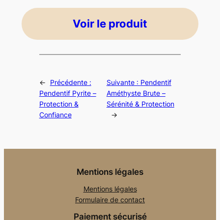
Voir le produit
←
Précédente :
Suivante :
Pendentif
Pendentif Pyrite –
Améthyste Brute –
Protection &
Sérénité & Protection
Confiance
→
Mentions légales
Mentions légales
Formulaire de contact
Paiement sécurisé