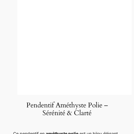
Pendentif Améthyste Polie –
Sérénité & Clarté
Ce pendentif en
améthyste polie
est un bijou élégant