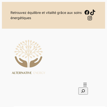
Aller
au
Facebo
TikTok
Retrouvez équilibre et vitalité grâce aux soins
contenu
Instag
énergétiques
S
e
a
r