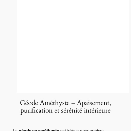
Géode Améthyste – Apaisement,
purification et sérénité intérieure
La
géode en améthyste
est idéale pour apaiser