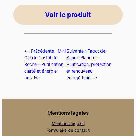
Voir le produit
←
Précédente :
Mini
Suivante :
Fagot de
Géode Cristal de
Sauge Blanche –
Roche – Purification,
Purification, protection
clarté et énergie
et renouveau
positive
énergétique
→
Mentions légales
Mentions légales
Formulaire de contact