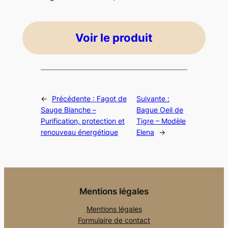
Voir le produit
←
Précédente :
Fagot de
Suivante :
Sauge Blanche –
Bague Oeil de
Purification, protection et
Tigre – Modèle
renouveau énergétique
Elena
→
Mentions légales
Mentions légales
Formulaire de contact