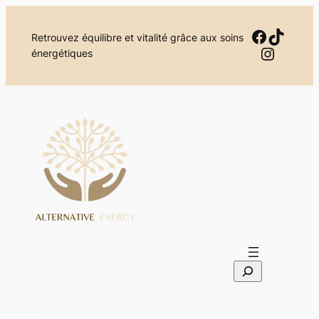
Aller
au
Facebo
TikTok
Retrouvez équilibre et vitalité grâce aux soins
contenu
Instag
énergétiques
S
e
a
r